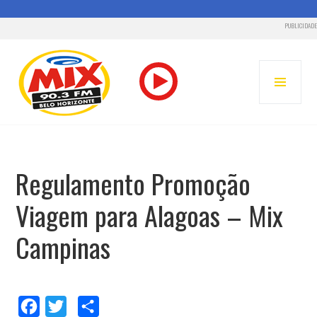
PUBLICIDADE
Pular
para
MENU
o
PRINC
conteúdo
MIX BELO HORIZONTE – RADIO MIX FM
Regulamento Promoção
Viagem para Alagoas – Mix
Campinas
Facebook
Twitter
Compartilhar